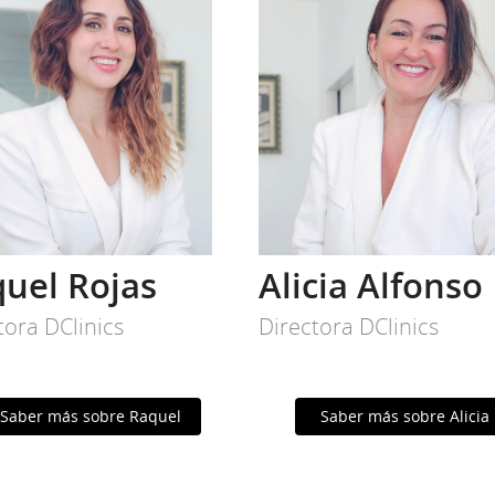
uel Rojas
Alicia Alfonso
tora DClinics
Directora DClinics
Saber más sobre Raquel
Saber más sobre Alicia