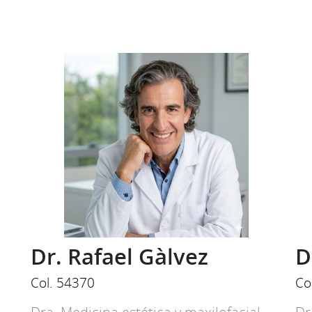
Dr. Rafael Gàlvez
D
Col. 54370
Co