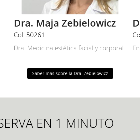
Dra. Maja Zebielowicz
D
Col. 50261
Co
Dra. Medicina estética facial y corporal
En
Saber más sobre la Dra. Zebielowicz
SERVA EN 1 MINUTO