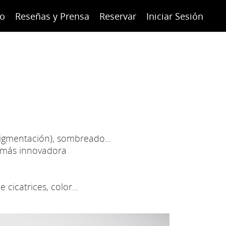
to
Reseñas y Prensa
Reservar
Iniciar Sesión
pigmentación), sombreado...
a más innovadora
cicatrices, color...