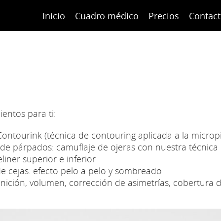
Inicio
Cuadro médico
Precios
Contac
ientos para ti:
, Contourink (técnica de contouring aplicada a la micro
n de párpados: camuflaje de ojeras con nuestra técnic
iner superior e inferior
 cejas: efecto pelo a pelo y sombreado
ción, volumen, corrección de asimetrías, cobertura de 