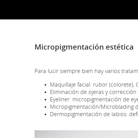
Micropigmentación estética
Para lucir siempre bien hay varios tratam
Maquillaje facial: rubor (colorete)
Eliminación de ojeras y correcció
Eyeliner: micropigmentación de eyel
Micropigmentación/Microblading de
Dermopigmentación de labios: defini